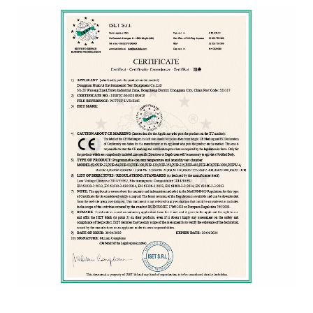
ไม่มีสวิตช์ลวดเชื่อม, คอมเพรสเซอร์ร้อนเกินไปและการ
อุปกรณ์ความ
ป้องกันกระแสเกิน, การป้องกันอุณหภูมิเกิน, การป้องกันการ
ปลอดภัย
โอเวอร์โหลดของโบลเวอร์, ตัวป้องกันเครื่องทำความร้อน
แบบแห้ง, การป้องกันน้ำต่ำ, ระบบเตือนความผิดพลาด
พลัง
AC380±10% 50HZ 3 เฟส 4 สาย + สายกราวด์