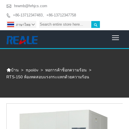

hrwmb@hrhjcs.com
+86-13712347483、+86-13712347758


ภาษาไทย

Togg

>
προϊόν
>
หอการค้าช็อกความร้อน
>
บ้าน
RTS-150 ห้องทดสอบแรงกระแทกด้วยความร้อน