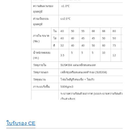
ความผันผวนของ
±1.0℃
อุณหภูมิ
ส่วนเบี่ยงเบน
≤±2.0℃
อุณหภูมิ
ใน
40
50
55
68
68
80
80
ภายใน
ขนาด
โฮ
40
40
45
45
50
50
55
(ซม.)
ดี
32
40
40
50
60
75
93
น้ำหนักทดสอบ
5
5
5
10
3.5
12
15
(กก.)
วัสดุภายใน
SUS#304 แผ่นเหล็กสแตนเลส
วัสดุภายนอก
เหล็กชุบหรือสแตนเลสสำรอง (SUS304)
วัสดุฉนวน
โฟมโพลียูรีเทนแข็ง + ใยแก้ว
ภาระแบริ่งพื้น
500Kg/m3
ระบายความร้อนด้วยอากาศ (แบบระบายความร้อนด้วยน้ำ
เป็นตัวเลือก)
ระบบทำความเย็น
ประเภท Cascade, คอมเพรสเซอร์สุญญากาศ/เซมิตี, สาร
ทำความเย็นที่ปราศจาก CFC
หน้าจอ LCD สีเป็นภาษาอังกฤษ/จีน, การเขียนโปรแกรม, ฟั
คอนโทรลเลอร์
ใบรับรอง CE
ก์ชั่นการสื่อสาร