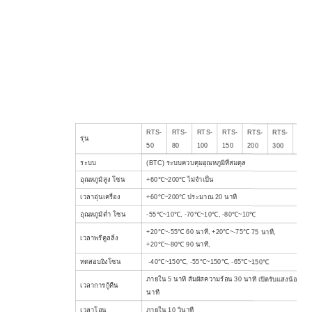
RTS-
RTS-
RTS-
RTS-
RTS-
RTS-
RTS
รุ่น
50
80
100
150
200
300
480
ระบบ
(BTC) ระบบควบคุมอุณหภูมิที่สมดุล
อุณหภูมิสูง
โซน
+60℃~200℃
ไม่จำเป็น
เวลาอุ่นเครื่อง
+60℃~200℃ ประมาณ 20 นาที
อุณหภูมิต่ำ
โซน
-55℃~10℃, -70℃~10℃, -80℃~10℃
+20℃~-55℃ 60 นาที, +20℃~-75℃ 75 นาที,
เวลาพรีคูลลิ่ง
+20℃~-80℃ 90 นาที,
ทดสอบ
อิงโซน
-40℃~150℃, -55℃~150℃, -65℃~150℃
ภายใน 5 นาที สัมผัสความร้อน 30 นาที เปิดรับแสงน้อย 30
เวลาการกู้คืน
นาที
เวลาโอน
ภายใน 10 วินาที