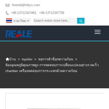

hrwmb@hrhjcs.com
+86-13712347483、+86-13712347758


ภาษาไทย

Togg

>
προϊόν
>
หอการค้าช็อกความร้อน
>
บ้าน
ห้องอุณหภูมิคุณภาพสูง การทดสอบการเปลี่ยนแปลงอย่างรวดเร็ว
chanber เครื่องทดสอบการกระแทกด้วยความร้อน