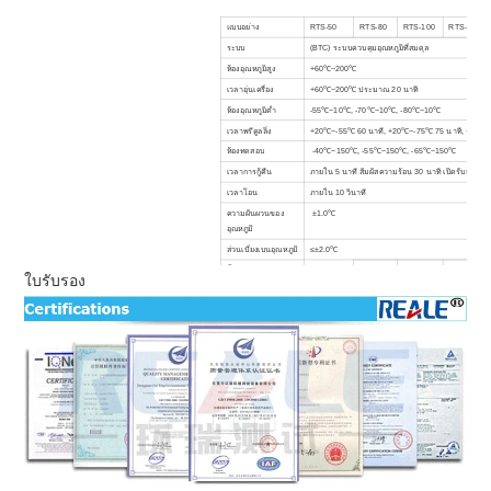
แบบอย่าง
RTS-50
RTS-80
RTS-100
RTS-150
ระบบ
(BTC) ระบบควบคุมอุณหภูมิที่สมดุล
ห้องอุณหภูมิสูง
+60℃~200℃
เวลาอุ่นเครื่อง
+60℃~200℃ ประมาณ 20 นาที
ห้องอุณหภูมิต่ำ
-55℃~10℃, -70℃~10℃, -80℃~10℃
เวลาพรีคูลลิ่ง
+20℃~-55℃ 60 นาที, +20℃~-75℃ 75 นาที, +20℃~
ห้องทดสอบ
-40℃~150℃, -55℃~150℃, -65℃~150℃
เวลาการกู้คืน
ภายใน 5 นาที สัมผัสความร้อน 30 นาที เปิดรับแสงน้อ
เวลาโอน
ภายใน 10 วินาที
ความผันผวนของ
±1.0℃
อุณหภูมิ
ส่วนเบี่ยงเบนอุณหภูมิ
≤
±2.0℃
น้ำหนักทดสอบ (กก.)
3.5
5
5
5
ใบรับรอง
วัสดุภายใน
SUS#304 แผ่นเหล็กสแตนเลส
วัสดุภายนอก
เหล็กชุบหรือสแตนเลสสำรอง (SUS304)
วัสดุฉนวน
โฟมโพลียูรีเทนแข็ง + ใยแก้ว
ภาระแบริ่งพื้น
500Kg/m
3
ระบายความร้อนด้วยอากาศ (แบบระบายความร้อนด้วยน
ระบบทำความเย็น
ประเภท Cascade, คอมเพรสเซอร์สุญญากาศ/เซมิตี, 
คอนโทรลเลอร์
หน้าจอ LCD สีเป็นภาษาอังกฤษ/จีน การเขียนโปรแกรม
ไม่มีสวิตช์ลวดเชื่อม, คอมเพรสเซอร์ร้อนเกินไปและกา
อุปกรณ์ความ
เกิน, การป้องกันการโอเวอร์โหลดโบลเวอร์, ตัวป้องกัน
ปลอดภัย
ต่ำ, ระบบเตือนความผิดพลาด
พลัง
AC380
±10% 50HZ 3 เฟส 4 สาย + สายกราวด์