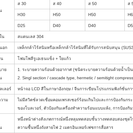
ส 30
ส 40
ส 50
ส 
ใน
H30
H50
H50
H6
D25
D40
D40
D5
ยใน
สแตนเลส 304
ยนอก
เหล็กกล้าไร้สนิมหรือเหล็กกล้าไร้สนิมที่ได้รับการสนับสนุน (SUS
วน
โฟมโพลีรูเอเธนแข็ง + ใยแก้ว
บาย
1. ระบายความร้อนด้วยอากาศ (ชนิดระบายความร้อนด้วยน้ำเป็นต
น
2. Singl section / cascade type, hermetic / semitight compr
ลเลอร์
หน้าจอ LCD สีในภาษาอังกฤษ / จีนการเขียนโปรแกรมฟังก์ชั่นกา
ความ
ไม่มีสวิตช์ลวดเชื่อมคอมเพรสเซอร์ร้อนเกินไปและการป้องกันกระ
ของโบลเวอร์, ตัวป้องกันเครื่องทำความร้อนแบบแห้ง, การป้องกัน
หนึ่งหน้าต่างสังเกตการณ์หนึ่งหลุมทดสอบชั้นวางทดสอบสองชุดไฟฟล
น
ความชื้นหนึ่งถังสายไฟ 2 เมตรอินเทอร์เฟซการสื่อสาร