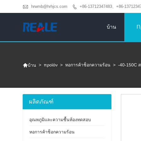

hrwmb@hrhjcs.com
+86-13712347483、+86-1371234

บ้าน
Π

>
προϊόν
>
หอการค้าช็อกความร้อน
>
-40-150C ส
บ้าน
ผลิตภัณฑ์
อุณหภูมิและความชื้นห้องทดสอบ
หอการค้าช็อกความร้อน