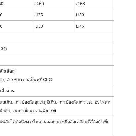
50
ส 60
ส 68
0
H75
H80
0
D50
D75
304)
ัวเลือก)
essor, สารทำความเย็นฟรี CFC
รสื่อสาร
แสเกิน, การป้องกันอุณหภูมิเกิน, การป้องกันการโอเวอร์โหลด
น้ำต่ำ, ระบบเตือนความผิดปกติ
ัดไลท์หนึ่งดวงไฟแสดงสถานะหนึ่งล้อเคลื่อนที่สี่ล้อถังเพิ่ม