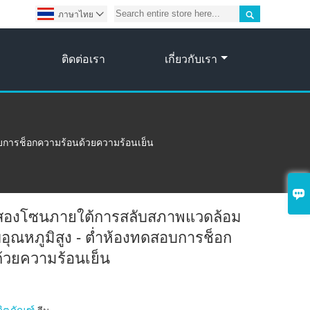

ภาษาไทย

ติดต่อเรา
เกี่ยวกับเรา
บการช็อกความร้อนด้วยความร้อนเย็น

 สองโซนภายใต้การสลับสภาพแวดล้อม
ุณหภูมิสูง - ต่ำห้องทดสอบการช็อก
้วยความร้อนเย็น