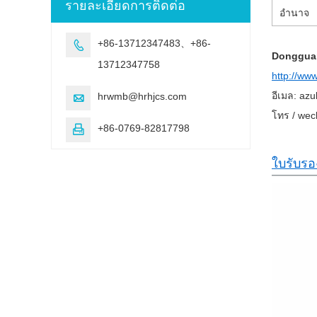
รายละเอียดการติดต่อ
อำนาจ
+86-13712347483、+86-

Dongguan
13712347758
http://ww
อีเมล: az
hrwmb@hrhjcs.com

โทร / wec
+86-0769-82817798

ใบรับร