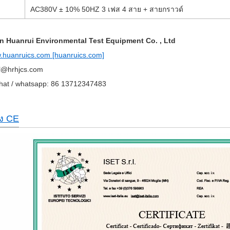
AC380V ± 10% 50HZ 3 เฟส 4 สาย + สายกราวด์
 Huanrui Environmental Test Equipment Co. , Ltd
w.huanruics.com [huanruics.com]
ul@hrhjcs.com
hat / whatsapp: 86 13712347483
อง CE