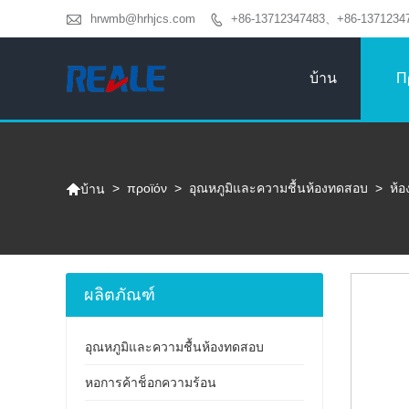

hrwmb@hrhjcs.com
+86-13712347483、+86-1371234

บ้าน
Π

>
προϊόν
>
อุณหภูมิและความชื้นห้องทดสอบ
>
ห้
บ้าน
ผลิตภัณฑ์
อุณหภูมิและความชื้นห้องทดสอบ
หอการค้าช็อกความร้อน