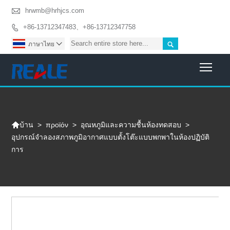

hrwmb@hrhjcs.com
+86-13712347483、+86-13712347758


ภาษาไทย

Togg

>
προϊόν
>
อุณหภูมิและความชื้นห้องทดสอบ
>
บ้าน
อุปกรณ์จำลองสภาพภูมิอากาศแบบตั้งโต๊ะแบบพกพาในห้องปฏิบัติ
การ