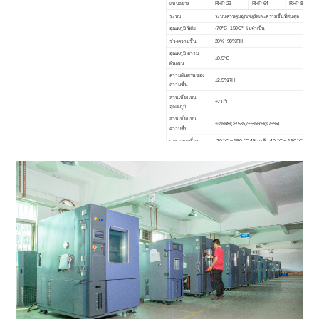
แบบอย่าง
RHP-23
RHP-
64
RHP-
80
ระบบ
ระบบควบคุมอุณหภูมิและความชื้นที่สมดุล
อุณหภูมิ พิสัย
-70°C~150C°
ไม่จำเป็น
ช่วงความชื้น
20%~98%RH
อุณหภูมิ ความ
±0.5℃
ผันผวน
ความผันผวนของ
±2.5%RH
ความชื้น
ส่วนเบี่ยงเบน
±2.0℃
อุณหภูมิ
ส่วนเบี่ยงเบน
±3%RH(≥75%)/±5%RH(<75%)
ความชื้น
เวลาอุ่นเครื่อง
-20 °C ~ 150 °C 45 นาที, -40 °C ~ 150 °C 60 นาท
ดึงลงเวลา
20 °C ~ -20 °C 40 นาที, 20 °C ~ -40 °C 60 นาที, 
W30
W40
ใน
4
0
มิติข้อมูลภายใน
H30
ชม
4
0
H50
(ซม.)
D25
D40
D40
วัสดุภายใน
สแตนเลส 304
วัสดุภายนอก
เหล็กกล้าหรือเหล็กกล้าไร้สนิมสำรอง (SUS304)
วัสดุฉนวน
โฟมโพลียูรีเทนแข็ง + ใยแก้ว
ระบบระบายความ
1. ระบายความร้อนด้วยอากาศ (แบบระบายความร้อนด
ร้อน
2. แบบแยกส่วน/ประเภทคาสเคด, คอมเพรสเซอร์สุญ
คอนโทรลเลอร์
หน้าจอ LCD สีเป็นภาษาอังกฤษ/จีน การเขียนโปรแกร
อุปกรณ์ความ
ไม่มีสวิตช์ลวดเชื่อม, คอมเพรสเซอร์ร้อนเกินไปและป
ปลอดภัย
โอเวอร์โหลดโบลเวอร์, ตัวป้องกันเครื่องทำความร้
หนึ่งหน้าต่างสังเกต, หนึ่งหลุมทดสอบ, ชั้นวางทดส
อุปกรณ์มาตรฐาน
เคลื่อนที่สี่ล้อ, หนึ่งถังเก็บความชื้น, สายไฟ 2 เมตร
พลัง
AC380V±10% 50HZ 3 เฟส 4 สาย + สายกราวด์