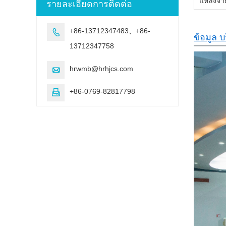
แหล่งจ่
รายละเอียดการติดต่อ
+86-13712347483、+86-

ข้อมูล บ
13712347758
hrwmb@hrhjcs.com

+86-0769-82817798
