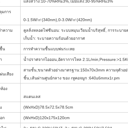
น
แสงสว่าง
:
10-70%RH±3%
,
ไม่มีแสง
:
30-95%RH±3%
คุมการ
0-1.5W/
㎡
(340nm),0-3.0W/
㎡(
420nm
)
ทำความ
คูลลิ่งหลอดไฟซีนอน: ระบบหมุนเวียนน้ำบริสุทธิ์, การระบา
เก็บน้ำ: ระบายความร้อนด้วยอากาศ
ชื้น
การทำความชื้นแบบพ่นระเหย
า
น้ำปราศจากไอออน
,
อัตราการไหล 2.1L/min,Pressure
:
>1.5K
สามชั้น
,
ขนาดตัวอย่างมาตรฐาน
:
150x70x3mm ความจุตัวอย่า
่นเสียง
ชิ้น
,
เส้นผ่านศูนย์กลาง
ของ r
หูคอจมูก
:
640±6mmx1r.pm
ห้อง
สแตนเลส
ใน
(
WxHxD
)
78.5x72.5x78.5cm
นอก
(
WxHxD
)
120x175x120cm