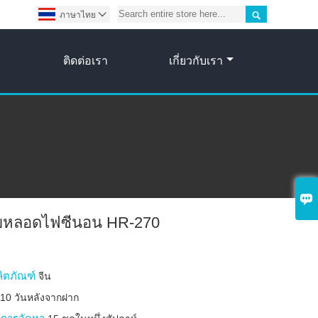

ภาษาไทย

ติดต่อเรา
เกี่ยวกับเรา

บหลอดไฟซีนอน HR-270
ลิตภัณฑ์
จีน
บ
10 วันหลังจากฝาก