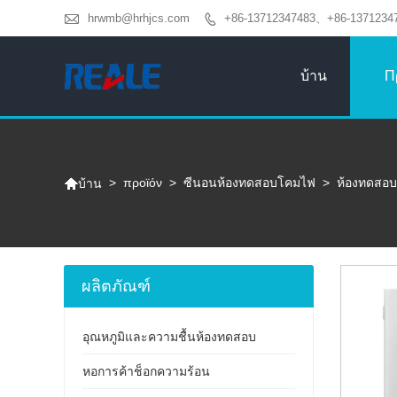

hrwmb@hrhjcs.com
+86-13712347483、+86-1371234

บ้าน
Π

>
προϊόν
>
ซีนอนห้องทดสอบโคมไฟ
>
ห้องทดสอ
บ้าน
ผลิตภัณฑ์
อุณหภูมิและความชื้นห้องทดสอบ
หอการค้าช็อกความร้อน