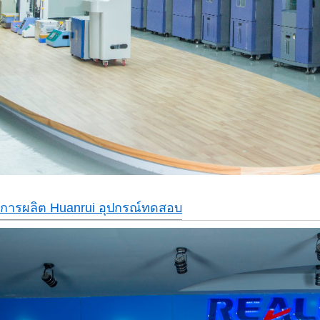
การผลิต Huanrui อุปกรณ์ทดสอบ