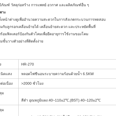
ีภัณฑ์ วัสดุก่อสร้าง การแพทย์ อวกาศ และผลิตภัณฑ์อื่น ๆ
พาะ
ตั้งหน้าต่างดูเพื่ออำนวยความสะดวกในการสังเกตกระบวนการทดสอบ
อมกับลูกรอกเคลื่อนย้ายได้ เคลื่อนย้ายสะดวก และประหยัดพื้นที่
ร้อมฟิลเตอร์ป้องกันตัวโคมเพื่อยืดอายุการใช้งานของโคม
มชั้นวางตัวอย่างที่ติดตั้งง่าย
ง
HR-270
เนิดแสง
หลอดไฟซีนอนระบายความร้อนด้วยน้ำ 6.5KW
่อเนื่อง
>2000
ชั่วโมง
ุม
สีดำ
อุณหภูมิแผง
:
40
~
110±2℃
,
(
BST
):
40
~
120±2℃
ุม