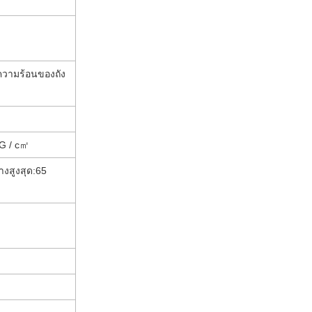
ยความร้อนของถัง
G / c
㎡
งสูงสุด
:
65