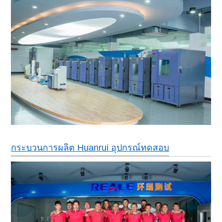
กระบวนการผลิต Huanrui อุปกรณ์ทดสอบ