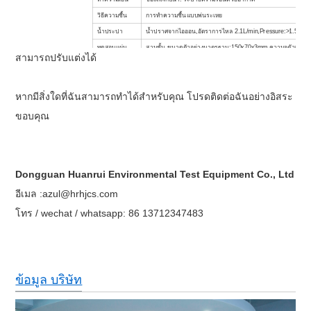
วิธีความชื้น
การทำความชื้นแบบพ่นระเหย
น้ำประปา
น้ำปราศจากไอออน
,
อัตราการไหล 2.1L/min,Pressure
:
>1.5KG /
ทดสอบแผ่น
สามชั้น
,
ขนาดตัวอย่างมาตรฐาน
:
150x70x3mm ความจุตัวอย่างส
สามารถปรับแต่งได้
เสียง
ชิ้น
,
เส้นผ่านศูนย์กลาง
ของ r
หูคอจมูก
:
640±6mmx1r.pm
วัสดุ
ของห้อง
ทดสอบ
สแตนเลส
หากมีสิ่งใดที่ฉันสามารถทำได้สำหรับคุณ โปรดติดต่อฉันอย่างอิสระ
มิติภายใน
(
WxHxD
)
78.5x72.5x78.5ซม. (
สามารถปรับแต่งได้)
ขอบคุณ
มิติภายนอก
(
WxHxD
)
120x175x120ซม. (
สามารถปรับแต่งได้)
แหล่งจ่ายไฟ
3φ 4W+G 220V 60HZ, 3φ 4W+G 380V 50HZ 50A
Dongguan Huanrui Environmental Test Equipment Co., Ltd
อีเมล :azul@hrhjcs.com
โทร / wechat / whatsapp: 86 13712347483
ข้อมูล บริษัท