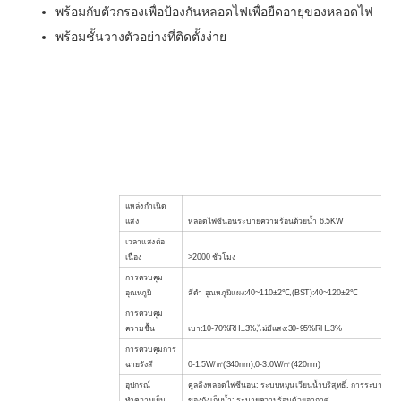
พร้อมกับตัวกรองเพื่อป้องกันหลอดไฟเพื่อยืดอายุของหลอดไฟ
พร้อมชั้นวางตัวอย่างที่ติดตั้งง่าย
แหล่งกำเนิด
แสง
หลอดไฟซีนอนระบายความร้อนด้วยน้ำ 6.5KW
เวลาแสงต่อ
เนื่อง
>2000
ชั่วโมง
การควบคุม
อุณหภูมิ
สีดำ
อุณหภูมิแผง
:
40
~
110±2℃
,
(
BST
):
40
~
120±2℃
การควบคุม
ความชื้น
เบา
:
10-70%RH±3%
,
ไม่มีแสง
:
30-95%RH±3%
การควบคุมการ
ฉายรังสี
0-1.5W/
㎡
(340nm),0-3.0W/
㎡(
420nm
)
อุปกรณ์
คูลลิ่งหลอดไฟซีนอน: ระบบหมุนเวียนน้ำบริสุทธิ์, การระบายคว
ทำความเย็น
ของถังเก็บน้ำ: ระบายความร้อนด้วยอากาศ