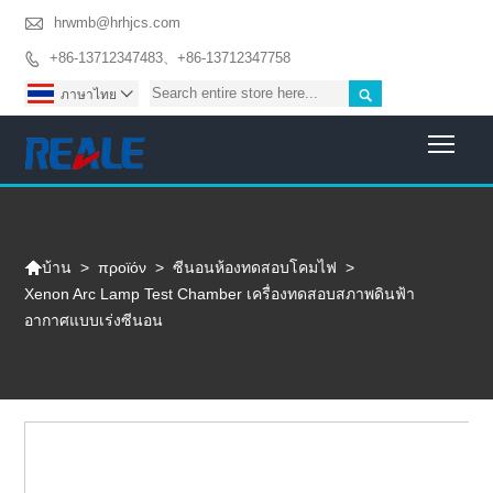

hrwmb@hrhjcs.com
+86-13712347483、+86-13712347758


ภาษาไทย

Togg

>
προϊόν
>
ซีนอนห้องทดสอบโคมไฟ
>
บ้าน
Xenon Arc Lamp Test Chamber เครื่องทดสอบสภาพดินฟ้า
อากาศแบบเร่งซีนอน