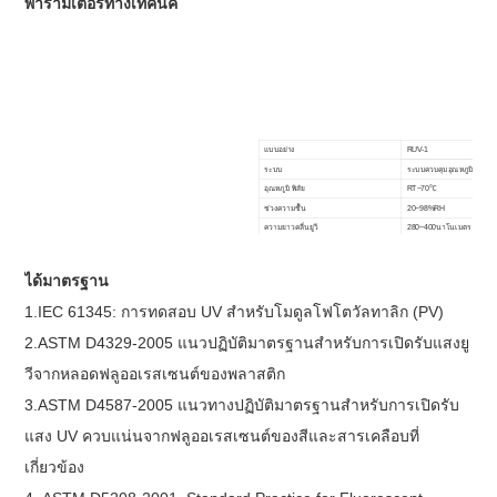
พารามิเตอร์ทางเทคนิค
แบบอย่าง
RUV-1
ระบบ
ระบบควบคุมอุณหภูมิและควา
อุณหภูมิ พิสัย
RT~70℃
ช่วงความชื้น
20~98%RH
ความยาวคลื่นยูวี
280~400นาโนเมตร
ระยะทางจากตัวอย่างไปยังหลอดไฟ
50±2mm
ระยะห่างระหว่างโคม
70mm
ได้มาตรฐาน
2
พลังงานสูงสุด
0.8~0.9W/m
1.
IEC 61345: การทดสอบ UV สำหรับโมดูลโฟโตวัลทาลิก (PV)
วิธีการเปิดเผย
การสัมผัสไอน้ำควบแน่น การไ
คอนโทรลเลอร์
ตัวควบคุมอุณหภูมิดั้งเดิมของ
2.
ASTM D4329-2005 แนวปฏิบัติมาตรฐานสำหรับการเปิดรับแสงยู
มิติข้อมูลภายใน(
ซม
)
1140X390X400
ซม
วีจากหลอดฟลูออเรสเซนต์ของพลาสติก
3.
ASTM D4587-2005 แนวทางปฏิบัติมาตรฐานสำหรับการเปิดรับ
แสง UV ควบแน่นจากฟลูออเรสเซนต์ของสีและสารเคลือบที่
เกี่ยวข้อง