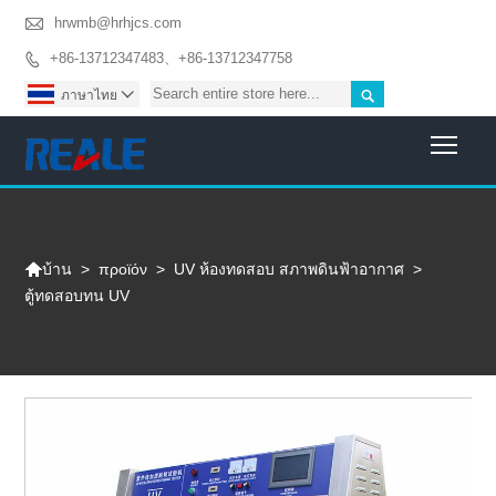

hrwmb@hrhjcs.com
+86-13712347483、+86-13712347758


ภาษาไทย

Togg

>
προϊόν
>
UV ห้องทดสอบ สภาพดินฟ้าอากาศ
>
บ้าน
ตู้ทดสอบทน UV