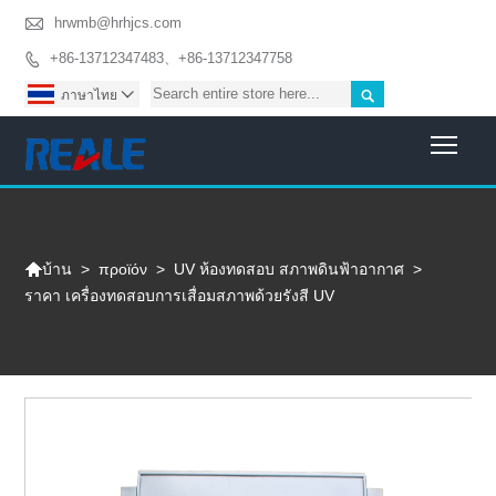

hrwmb@hrhjcs.com
+86-13712347483、+86-13712347758


ภาษาไทย

Togg

>
προϊόν
>
UV ห้องทดสอบ สภาพดินฟ้าอากาศ
>
บ้าน
ราคา เครื่องทดสอบการเสื่อมสภาพด้วยรังสี UV