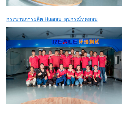
กระบวนการผลิต Huanrui อุปกรณ์ทดสอบ