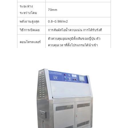
ระยะห่าง
70mm
ระหว่างโคม
พลังงานสูงสุด
0.8~0.9W/m2
วิธีการเปิดเผย
การสัมผัสไอน้ำควบแน่น การได้รับรังสี
ตัวควบคุมอุณหภูมิดั้งเดิมของญี่ปุ่น ตัว
คอนโทรลเลอร์
ควบคุมเวลาที่ตั้งโปรแกรมได้นำเข้า
ขนาดภายใน
1140X390X400CM
1100X600X400CM
(ซม.)