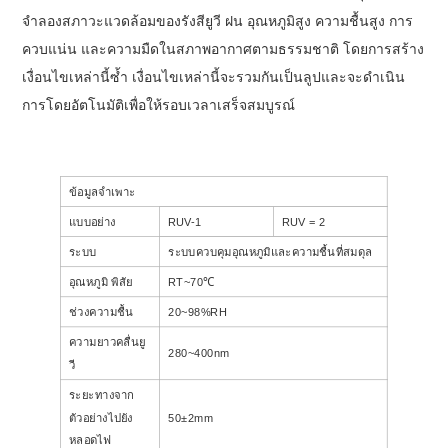
จำลองสภาวะแวดล้อมของรังสียูวี ฝน อุณหภูมิสูง ความชื้นสูง การ
ควบแน่น และความมืดในสภาพอากาศตามธรรมชาติ โดยการสร้าง
เงื่อนไขเหล่านี้ซ้ำ เงื่อนไขเหล่านี้จะรวมกันเป็นลูปและจะดำเนิน
การโดยอัตโนมัติเพื่อให้รอบเวลาเสร็จสมบูรณ์
ข้อมูลจำเพาะ
แบบอย่าง
RUV-1
RUV = 2
ระบบ
ระบบควบคุมอุณหภูมิและความชื้นที่สมดุล
อุณหภูมิ พิสัย
RT~70℃
ช่วงความชื้น
20~98%RH
ความยาวคลื่นยู
280~400nm
วี
ระยะทางจาก
ตัวอย่างไปยัง
50±2mm
หลอดไฟ