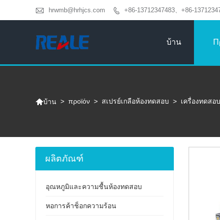

hrwmb@hrhjcs.com
+86-13712347483、+86-1371234

บ้าน
Π

>
προϊόν
>
สเปรย์เกลือห้องทดสอบ
>
เครื่องทดสอ
บ้าน
ผลิตภัณฑ์
อุณหภูมิและความชื้นห้องทดสอบ
หอการค้าช็อกความร้อน