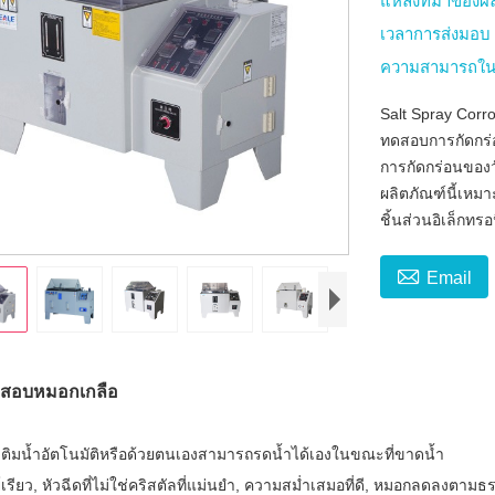
แหล่งที่มาของผ
เวลาการส่งมอ
ความสามารถใน
Salt Spray Corr
ทดสอบการกัดกร่
การกัดกร่อนของว
ผลิตภัณฑ์นี้เหม
ชิ้นส่วนอิเล็กทร

Email
ทดสอบหมอกเกลือ
เติมน้ำอัตโนมัติหรือด้วยตนเองสามารถรดน้ำได้เองในขณะที่ขาดน้ำ
เรียว, หัวฉีดที่ไม่ใช่คริสตัลที่แม่นยำ, ความสม่ำเสมอที่ดี, หมอกลดลงตามธ