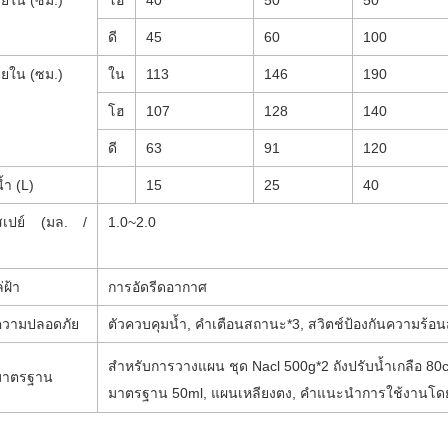
ดี
45
60
100
ยใน (ซม.)
ใน
113
146
190
โฮ
107
128
140
ดี
63
91
120
้ำ (L)
15
25
40
สเปย์ (มล. /
1.0
~2.0
่ฝ้า
การอัดรีดอากาศ
ความปลอดภัย
ตัวควบคุมน้ำ, คำเตือนสถานะ*3, สวิตช์ป้องกันความร้อน
สำหรับการวางแผน ชุด Nacl 500g*2 ถังปรับน้ำเกลือ 80
มาตรฐาน
มาตรฐาน 50ml, แผนเหลียงตง, คำแนะนำการใช้งานโด