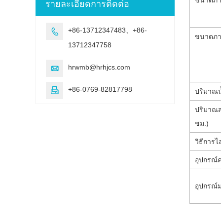
รายละเอียดการติดต่อ
+86-13712347483、+86-

ขนาดภา
13712347758
hrwmb@hrhjcs.com

+86-0769-82817798

ปริมาณน
ปริมาณ
ชม.)
วิธีการไล
อุปกรณ์
อุปกรณ์