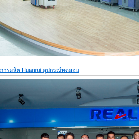
การผลิต Huanrui อุปกรณ์ทดสอบ