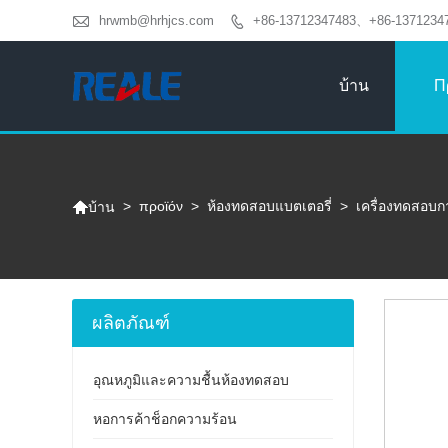

hrwmb@hrhjcs.com
+86-13712347483、+86-1371234

บ้าน
Π

>
προϊόν
>
ห้องทดสอบแบตเตอรี่
>
เครื่องทดสอบก
บ้าน
ผลิตภัณฑ์
อุณหภูมิและความชื้นห้องทดสอบ
หอการค้าช็อกความร้อน