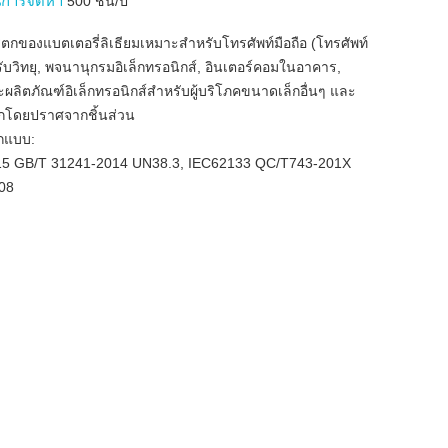
การจัดหา
500 ชิ้น/ปี
ตกของแบตเตอรี่ลิเธียมเหมาะสำหรับโทรศัพท์มือถือ (โทรศัพท์
ส่งรับวิทยุ, พจนานุกรมอิเล็กทรอนิกส์, อินเตอร์คอมในอาคาร,
ิตภัณฑ์อิเล็กทรอนิกส์สำหรับผู้บริโภคขนาดเล็กอื่นๆ และ
โดยปราศจากชิ้นส่วน
กแบบ:
15 GB/T 31241-2014 UN38.3, IEC62133 QC/T743-201X
08