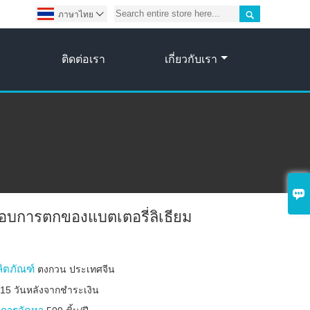

ภาษาไทย

ติดต่อเรา
เกี่ยวกับเรา

สอบการตกของแบตเตอรี่ลิเธียม
ลิตภัณฑ์
ตงกวน ประเทศจีน
บ
15 วันหลังจากชำระเงิน