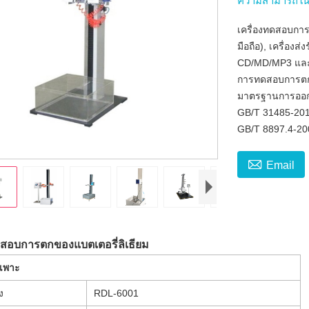
ความสามารถใน
เครื่องทดสอบการ
มือถือ), เครื่อง
CD/MD/MP3 และผล
การทดสอบการตก
มาตรฐานการออ
GB/T 31485-20
GB/T 8897.4-20

Email
ดสอบการตกของแบตเตอรี่ลิเธียม
ำเพาะ
าง
RDL-6001