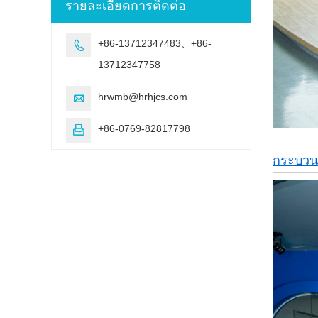
รายละเอียดการติดต่อ
+86-13712347483、+86-

13712347758
hrwmb@hrhjcs.com

+86-0769-82817798

กระบวน