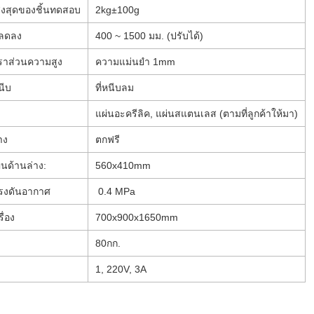
สูงสุดของชิ้นทดสอบ
2kg±100g
งลดลง
400 ~ 1500 มม. (ปรับได้)
าส่วนความสูง
ความแม่นยำ 1mm
นีบ
ที่หนีบลม
ม
แผ่นอะครีลิค, แผ่นสแตนเลส (ตามที่ลูกค้าให้มา)
าง
ตกฟรี
นด้านล่าง:
560x410mm
รงดันอากาศ
0.4 MPa
ื่อง
700x900x1650mm
80กก.
1, 220V, 3A