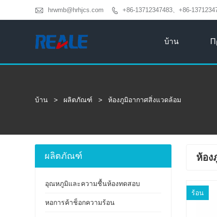

hrwmb@hrhjcs.com
+86-13712347483、+86-1371234

บ้าน
Π
บ้าน
>
ผลิตภัณฑ์
>
ห้องภูมิอากาศสิ่งแวดล้อม
ผลิตภัณฑ์
ห้อง
อุณหภูมิและความชื้นห้องทดสอบ
ร้อน
หอการค้าช็อกความร้อน