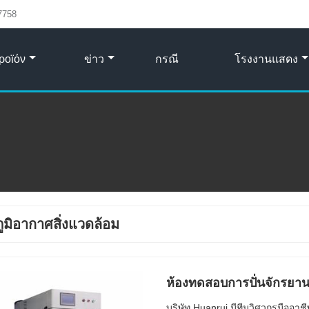
7758
ροϊόν
ข่าว
กรณี
โรงงานแสดง
ภูมิอากาศสิ่งแวดล้อม
ห้องทดสอบการปั่นจักรยาน
บริษัท Huanrui มีทีมวิศวกรมืออา