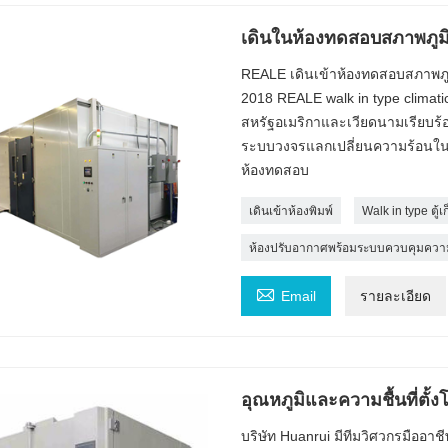
เดินในห้องทดสอบสภาพภู
REALE เดินเข้าห้องทดสอบสภาพภู
2018 REALE walk in type climatic 
สหรัฐอเมริกาและเวียดนามเรียบร้
ระบบวงจรแลกเปลี่ยนความร้อนในแ
ห้องทดสอบ
เดินเข้าห้องพิมพ์
Walk in type ตู้เ
ห้องปรับอากาศพร้อมระบบควบคุมความ

Email
รายละเอียด
อุณหภูมิและความชื้นที่ตั้
บริษัท Huanrui มีทีมวิศวกรมืออา