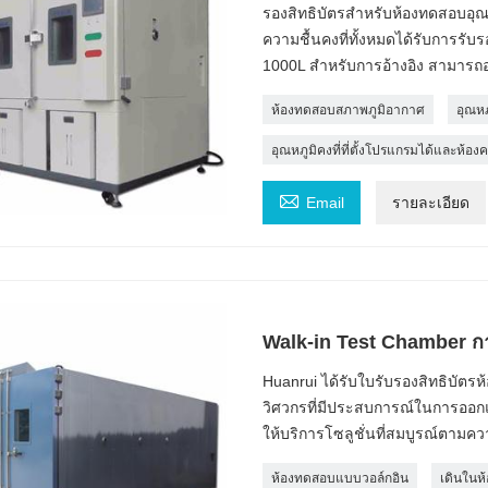
รองสิทธิบัตรสำหรับห้องทดสอบอุณหภ
ความชื้นคงที่ทั้งหมดได้รับการรับ
1000L สำหรับการอ้างอิง สามารถอ
ห้องทดสอบสภาพภูมิอากาศ
อุณหภ
อุณหภูมิคงที่ที่ตั้งโปรแกรมได้และห้อง

Email
รายละเอียด
Walk-in Test Chamber กา
Huanrui ได้รับใบรับรองสิทธิบัตรห
วิศวกรที่มีประสบการณ์ในการออ
ให้บริการโซลูชั่นที่สมบูรณ์ตามค
ห้องทดสอบแบบวอล์กอิน
เดินในห