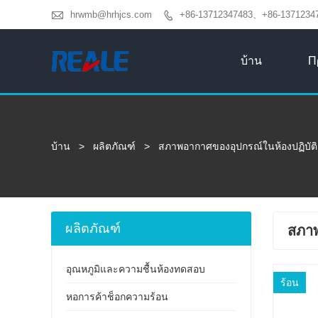

hrwmb@hrhjcs.com
+86-13712347483、+86-1371234

บ้าน
Π
บ้าน
>
ผลิตภัณฑ์
>
สภาพอากาศของอุปกรณ์ในห้องปฏิบัต
ผลิตภัณฑ์
สภาพ
อุณหภูมิและความชื้นห้องทดสอบ
ร้อน
หอการค้าช็อกความร้อน