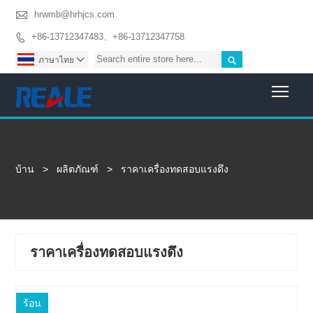

hrwmb@hrhjcs.com
+86-13712347483、+86-13712347758


ภาษาไทย

Togg
บ้าน
>
ผลิตภัณฑ์
>
ราคาเครื่องทดสอบแรงดึง
ราคาเครื่องทดสอบแรงดึง
ร้อน