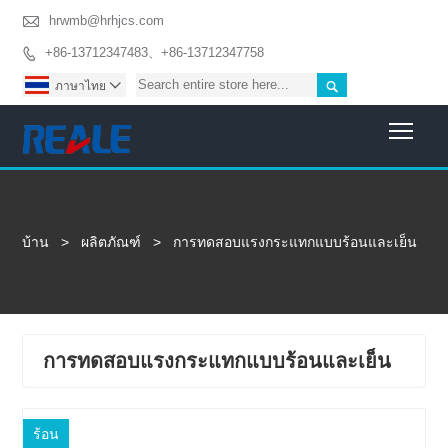

hrwmb@hrhjcs.com
+86-13712347483、+86-13712347758


ภาษาไทย

Togg
บ้าน
>
ผลิตภัณฑ์
>
การทดสอบแรงกระแทกแบบร้อนและเย็น
การทดสอบแรงกระแทกแบบร้อนและเย็น
ร้อน